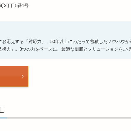
町3丁目5番1号
にお応えする「対応力」、50年以上にわたって蓄積したノウハウが
技術力」。3つの力をベースに、最適な樹脂とソリューションをご
工