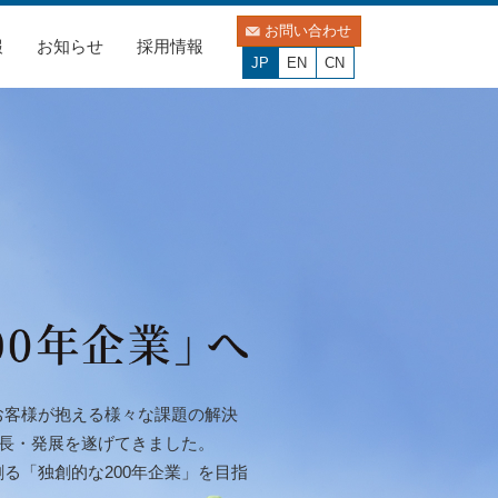
お問い合わせ
報
お知らせ
採用情報
JP
EN
CN
お客様が抱える様々な課題の解決
成長・発展を遂げてきました。
る「独創的な200年企業」を目指