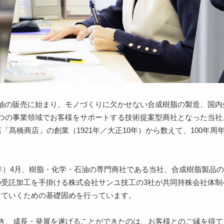
の油の販売に始まり、モノづくりに欠かせない合成樹脂の製造、国内
つの事業領域でお客様をサポートする技術提案型商社となった当社。
「髙橋商店」の創業（1921年／大正10年）から数えて、100年
30年）4月、樹脂・化学・石油の専門商社である当社、合成樹脂製品
受託加工を手掛ける株式会社サンユ技工の3社が共同持株会社体制へ
けていくための基礎固めを行っています。
抜き、成長・発展を遂げることができたのは、お客様とのご縁を得